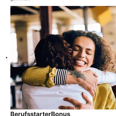
BerufsstarterBonus