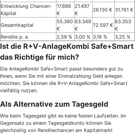
Entwicklung Chancen-
17.686
21.497
26.130 €
31.761 €
Kapital
€
€
55.380
63.349
83.353
Gesamtkapital
72.597 €
€
€
€
Rendite p. a.
2,59 %
3,00 %
3,16 %
3,25 %
Ist die R+V-AnlageKombi Safe+Smart
das Richtige für mich?
Die AnlageKombi Safe+Smart passt besonders gut zu
Ihnen, wenn Sie mit einer Einmalzahlung Geld anlegen
möchten. Sie können die R+V-AnlageKombi Safe+Smart
vielfältig nutzen.
Als Alternative zum Tagesgeld
Wie beim Tagesgeld gibt es keine festen Laufzeiten. Im
Gegensatz zu einem Tagesgeldkonto können Sie
gleichzeitig von Renditechancen am Kapitalmarkt