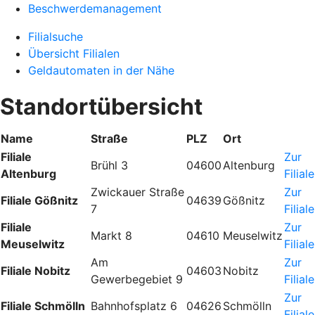
Beschwerdemanagement
Filialsuche
Übersicht Filialen
Geldautomaten in der Nähe
Standortübersicht
Name
Straße
PLZ
Ort
Filiale
Zur
Brühl 3
04600
Altenburg
Altenburg
Filiale
Zwickauer Straße
Zur
Filiale Gößnitz
04639
Gößnitz
7
Filiale
Filiale
Zur
Markt 8
04610
Meuselwitz
Meuselwitz
Filiale
Am
Zur
Filiale Nobitz
04603
Nobitz
Gewerbegebiet 9
Filiale
Zur
Filiale Schmölln
Bahnhofsplatz 6
04626
Schmölln
Filiale