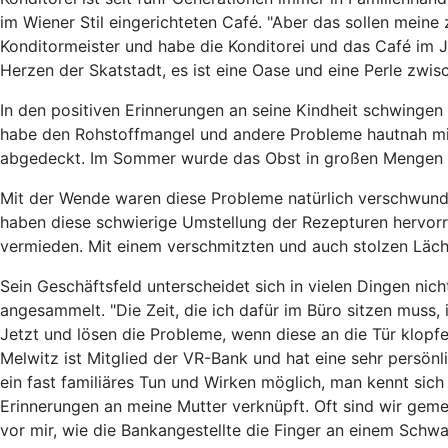
im Wiener Stil eingerichteten Café. "Aber das sollen meine 
Konditormeister und habe die Konditorei und das Café im 
Herzen der Skatstadt, es ist eine Oase und eine Perle zw
In den positiven Erinnerungen an seine Kindheit schwingen 
habe den Rohstoffmangel und andere Probleme hautnah mit
abgedeckt. Im Sommer wurde das Obst in großen Mengen ein
Mit der Wende waren diese Probleme natürlich verschwunden
haben diese schwierige Umstellung der Rezepturen hervorr
vermieden. Mit einem verschmitzten und auch stolzen Läch
Sein Geschäftsfeld unterscheidet sich in vielen Dingen ni
angesammelt. "Die Zeit, die ich dafür im Büro sitzen muss, 
Jetzt und lösen die Probleme, wenn diese an die Tür klo
Melwitz ist Mitglied der VR-Bank und hat eine sehr persönl
ein fast familiäres Tun und Wirken möglich, man kennt sic
Erinnerungen an meine Mutter verknüpft. Oft sind wir geme
vor mir, wie die Bankangestellte die Finger an einem Sch