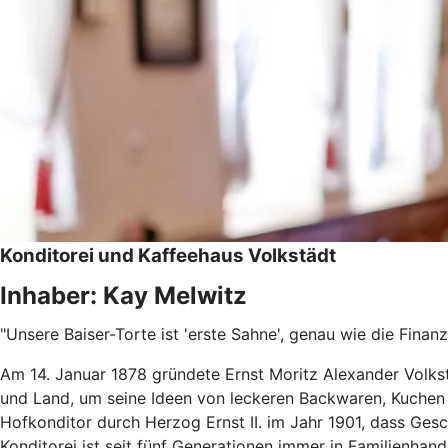
Konditorei und Kaffeehaus Volkstädt
Inhaber: Kay Melwitz
"Unsere Baiser-Torte ist 'erste Sahne', genau wie die Finan
Am 14. Januar 1878 gründete Ernst Moritz Alexander Volkst
und Land, um seine Ideen von leckeren Backwaren, Kuchen u
Hofkonditor durch Herzog Ernst II. im Jahr 1901, dass Ges
Konditorei ist seit fünf Generationen immer in Familienhand