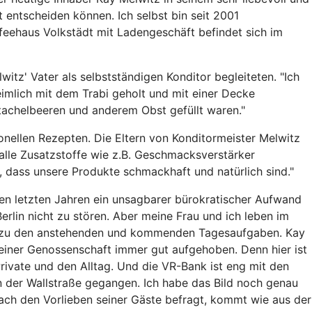
t entscheiden können. Ich selbst bin seit 2001
eehaus Volkstädt mit Ladengeschäft befindet sich im
tz' Vater als selbstständigen Konditor begleiteten. "Ich
mlich mit dem Trabi geholt und mit einer Decke
tachelbeeren und anderem Obst gefüllt waren."
onellen Rezepten. Die Eltern von Konditormeister Melwitz
alle Zusatzstoffe wie z.B. Geschmacksverstärker
 dass unsere Produkte schmackhaft und natürlich sind."
 den letzten Jahren ein unsagbarer bürokratischer Aufwand
Berlin nicht zu stören. Aber meine Frau und ich leben im
ent zu den anstehenden und kommenden Tagesaufgaben. Kay
n einer Genossenschaft immer gut aufgehoben. Denn hier ist
rivate und den Alltag. Und die VR-Bank ist eng mit den
n der Wallstraße gegangen. Ich habe das Bild noch genau
ach den Vorlieben seiner Gäste befragt, kommt wie aus der