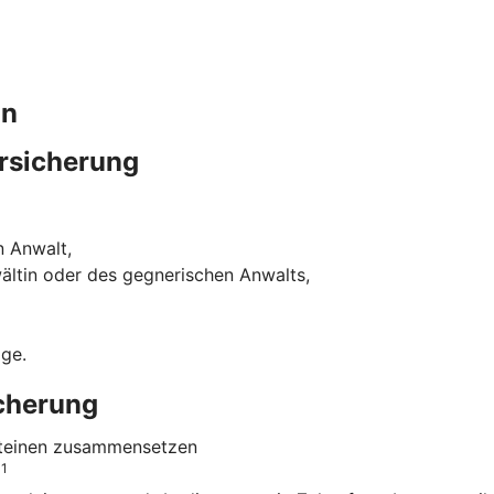
in
rsicherung
n Anwalt,
ältin oder des gegnerischen Anwalts,
ige.
icherung
usteinen zusammensetzen
1
o