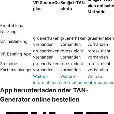
VR SecureGo
Sm@rt-TAN
plus optisch
plus
photo
Methode
Empfohlene
Nutzung:
gruenerhaken
gruenerhaken
gruenerhaken
OnlineBanking
vorhanden
vorhanden
vorhanden
gruenerhaken
rotesx
nicht
rotesx
nicht
VR Banking App
vorhanden
vorhanden
vorhanden
Freigabe
gruenerhaken
rotesx
nicht
rotesx
nicht
Kartenzahlungen
vorhanden
vorhanden
vorhanden
Weitere
Weitere
Weitere
Informationen
Informationen
Informatione
App herunterladen oder TAN-
Generator online bestellen