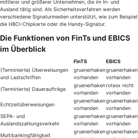
mittlerer und größerer Unternehmen, die im In- und
Ausland tätig sind. Als Sicherheitsverfahren werden
verschiedene Signaturmedien unterstützt, wie zum Beispiel
die HBCI-Chipkarte oder die Handy-Signatur.
Die Funktionen von FinTs und EBICS
im Überblick
FinTS
EBICS
(Terminierte) Überweisungen
gruenerhaken
gruenerhaken
und Lastschriften
vorhanden
vorhanden
gruenerhaken
rotesx
nicht
(Terminierte) Daueraufträge
vorhanden
vorhanden
gruenerhaken
gruenerhaken
Echtzeitüberweisungen
vorhanden
vorhanden
SEPA- und
gruenerhaken
gruenerhaken
Auslandszahlungsverkehr
vorhanden
vorhanden
gruenerhaken
gruenerhaken
Multibankingfähigkeit