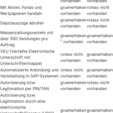
vorhanden
vorhanden
Mit Aktien, Fonds und
gruenerhaken
rotesx
nicht
Wertpapieren handeln
vorhanden
vorhanden
gruenerhaken
rotesx
nicht
Depotauszüge abrufen
vorhanden
vorhanden
Massenzahlungsverkehr mit
gruenerhaken
gruenerhaken
über 500 Sendungen pro
1
vorhanden
vorhanden
Auftrag
VEU (Verteilte Elektronische
rotesx
nicht
gruenerhaken
Unterschrift mit
vorhanden
vorhanden
Unterschriftenmappe)
Automatisierte Anbindung und
rotesx
nicht
gruenerhaken
Verarbeitung in SAP-Systemen
vorhanden
vorhanden
Autorisierung bzw.
gruenerhaken
rotesx
nicht
Legitimation per PIN/TAN
vorhanden
vorhanden
Autorisierung bzw.
Legitimation durch eine
elektronische
gruenerhaken
gruenerhaken